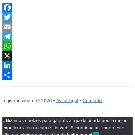
Facebook
Twitter
Email
Telegram
WhatsApp
X
LinkedIn
Compartir
registrocivil.info © 2026 -
Aviso legal
-
Contacto
Utilizamos cookies para garantizar que le brindamos la mejor
experiencia en nuestro sitio web. Si continúa utilizando este
sitio asumiremos que está satisfecho con él.
Ok