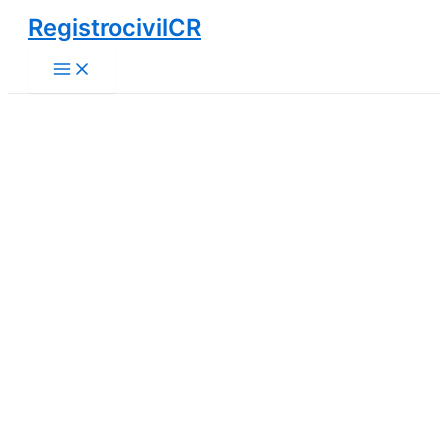
Ir
RegistrocivilCR
al
Main
contenido
Menu