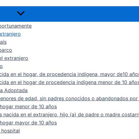
Alternar
menú
oportunamente
xtranjero
aís
 barco
l extranjero
co
cida en el hogar, de procedencia indígena, mayor de10 año
cida en el hogar de procedencia indígena menor de 10 año
na Adoptada
menores de edad, sin padres conocidos o abandonados por 
l hogar menor de 10 años
 nacida en el extranjero, hijo (a) de padre o madre costar
l hogar mayor de 10 años
 hospital