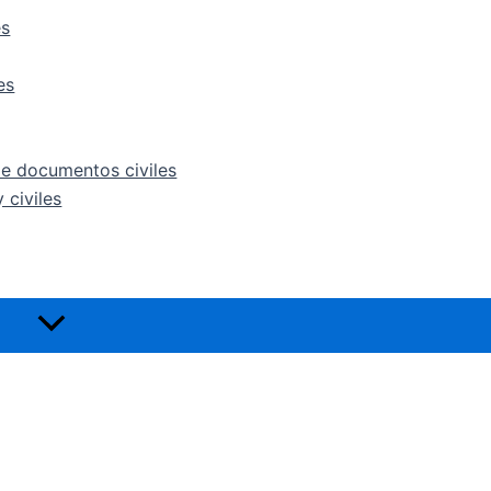
es
es
de documentos civiles
 civiles
Alternar
menú