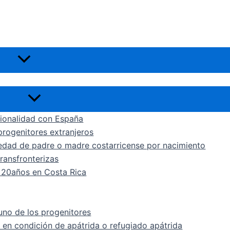
Alternar
menú
Alternar
menú
cionalidad con España
rogenitores extranjeros
edad de padre o madre costarricense por nacimiento
ransfronterizas
a 20años en Costa Rica
uno de los progenitores
 en condición de apátrida o refugiado apátrida