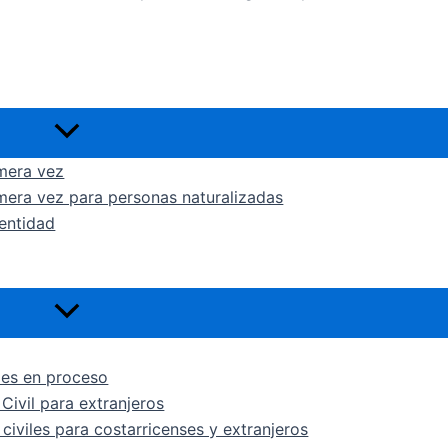
Alternar
menú
imera vez
imera vez para personas naturalizadas
entidad
Alternar
menú
les en proceso
Civil para extranjeros
civiles para costarricenses y extranjeros