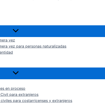
Alternar
menú
imera vez
imera vez para personas naturalizadas
entidad
Alternar
menú
les en proceso
Civil para extranjeros
civiles para costarricenses y extranjeros