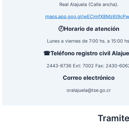
Real Alajuela (Calle ancha).
maps.app.goo.gl/wECjmfX8Mz6t9cP
🕗Horario de atención
Lunes a viernes de 7:00 hs. a 15:00 hs
☎Teléfono registro civil Alajue
2443-8736 Ext: 7002 Fax: 2430-606
Correo electrónico
oralajuela@tse.go.cr
Tramite