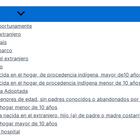
Alternar
menú
oportunamente
xtranjero
aís
 barco
l extranjero
co
cida en el hogar, de procedencia indígena, mayor de10 año
cida en el hogar de procedencia indígena menor de 10 año
na Adoptada
menores de edad, sin padres conocidos o abandonados por 
l hogar menor de 10 años
 nacida en el extranjero, hijo (a) de padre o madre costar
l hogar mayor de 10 años
 hospital