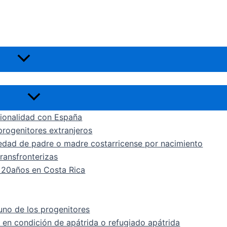
Alternar
menú
Alternar
menú
cionalidad con España
rogenitores extranjeros
edad de padre o madre costarricense por nacimiento
ransfronterizas
a 20años en Costa Rica
uno de los progenitores
 en condición de apátrida o refugiado apátrida