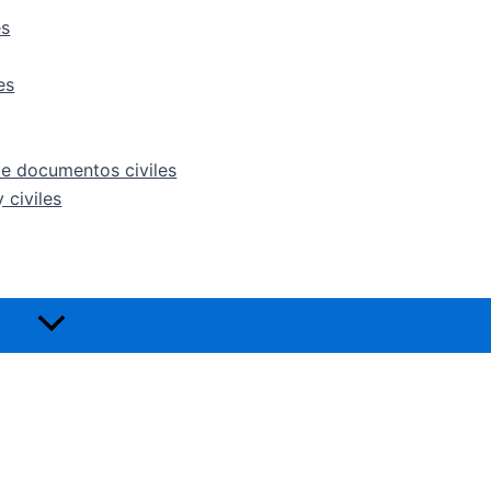
es
es
de documentos civiles
 civiles
Alternar
menú