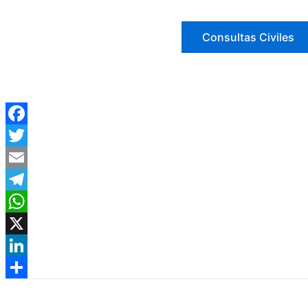
Consultas Civiles
Facebook
Twitter
Email
Telegram
WhatsApp
X
LinkedIn
Compartir